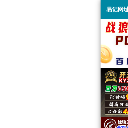
易记网址：