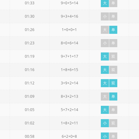
01:33
9+0+5=14
大
单
01:30
9+3+4=16
小
单
01:26
1+0+0=1
大
单
01:23
8+0+6=14
小
单
01:19
9+7+1=17
大
双
01:16
1+8+6=15
大
双
01:12
3+9+2=14
大
双
01:09
8+3+2=13
大
单
01:05
5+7+2=14
大
单
01:02
1+8+2=11
小
双
00:58
6+2+0=8
小
单