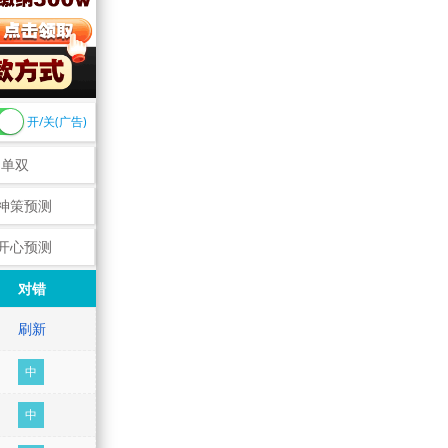
开/关(广告)
单双
神策预测
开心预测
对错
刷新
中
中