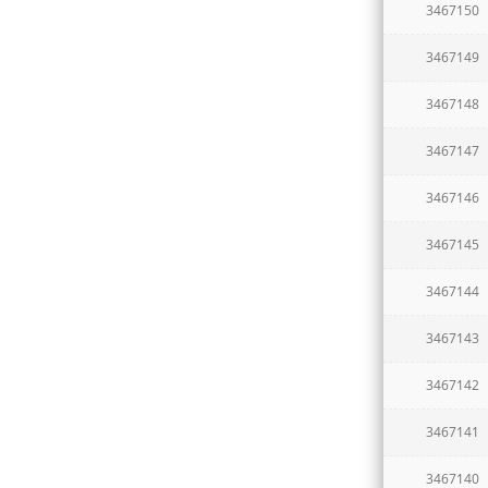
3467150
3467149
3467148
3467147
3467146
3467145
3467144
3467143
3467142
3467141
3467140