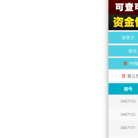
加拿大
组合
荐
99
荐
聚云
期号
3467153
3467152
3467151