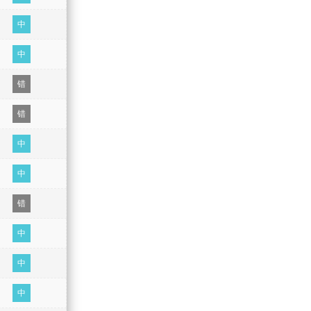
中
中
错
错
中
中
错
中
中
中