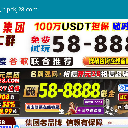
pckj28.com